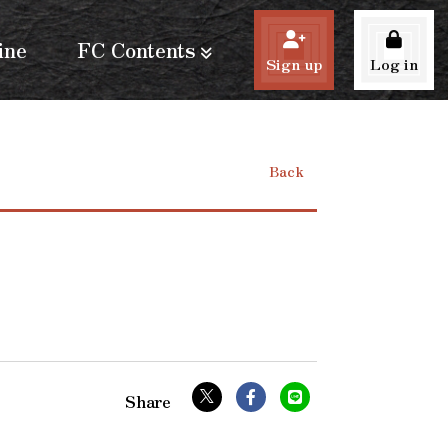
ine
FC Contents
Sign up
Log in
Back