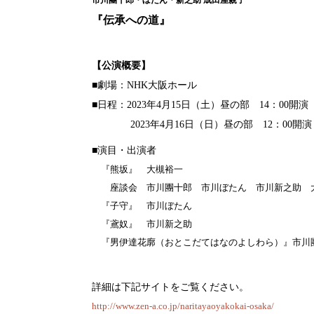
市川團十郎・ぼたん・新之助 成田屋親子
『伝承への道』
【公演概要】
■劇場：NHK大阪ホール
■日程：2023年4月15日（土）昼の部 14：00開
2023年4月16
日（日）昼の部 12：00開演
■演目・出演者
『熊坂』 大槻裕一
座談会 市川團十郎 市川ぼたん 市川新之助 
『子守』 市川ぼたん
『鳶奴』 市川新之助
『男伊達花廓（おとこだてはなのよしわら）』市川
詳細は下記サイト
をご覧ください。
http://www.zen-a.co.jp/naritayaoyakokai-osaka/