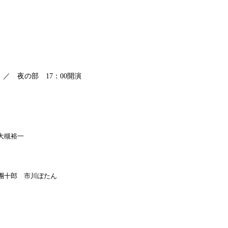
演 ／ 夜の部 17：00開演
大槻裕一
團十郎 市川ぼたん