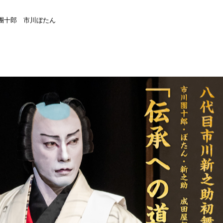
團十郎 市川ぼたん