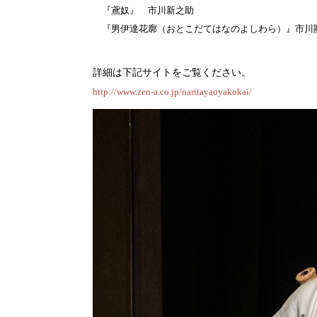
『鳶奴』 市川新之助
『男伊達花廓（おとこだてはなのよしわら）』市川
詳細は下記サイト
をご覧ください。
http://www.zen-a.co.jp/naritayaoyakokai/