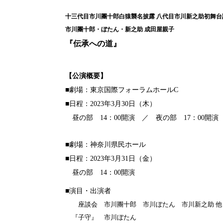
十三代目市川團十郎白猿襲名披露 八代目市川新之助初舞台
市川團十郎・ぼたん・新之助 成田屋親子
『伝承への道』
【公演概要】
■劇場：東京国際フォーラムホールC
■日程：2023年3月30日（木）
昼の部 14：00開演 ／ 夜の部 17：00開演
■劇場：神奈川県民ホール
■日程：2023年3
月31
日（金）
昼の部 14：00開演
■演目・出演者
座談会 市川團十郎 市川ぼたん 市川新之助 他
『子守』 市川ぼたん