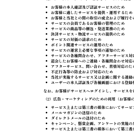
お客様の本人確認及び認証サービスのため
お客様に適したサービスを提供・運用するため
お客様と当社との間の取引の成立および履行そ
サービスの会員であるお客様の管理のため
サービスの商品等の梱包・発送業務のため
決済サービス・物流サービスの提供のため
サービスの対価の請求のため
ポイント関連サービスの運用のため
サービスの運営上必要な事項の通知のため
サービスの各種問合わせ、アフターサービス対
退会したお客様へのご連絡・各種問合わせ対応
アフターサービス、問い合わせ、苦情対応のた
不正行為等の防止および対応のため
当社が実施するサービス又は企画に関する連絡
ユーザーの本人認証及び各種画面における登録
なお、お客様がサービスへログインし、サービスを
（2）広告・マーケティングのための利用（お客様
サービス上または第三者の媒体においてサービ
メールマガジンの送信のため
ダイレクトメールの送付のため
キャンペーン、懸賞企画、アンケートの実施の
サービス上または第三者の媒体において第三者