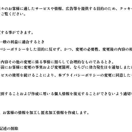
個々のお客様に適したサービスや情報、広告等を提供する目的のため、クッキ
をご覧ください。
更する事ができます。
一般の利益に適合するとき
バシーポリシーをした目的に反せず、かつ、変更の必要性、変更後の内容の
の内容その他の変更に係る事情に照らして合理的なものであるとき。
事前にお客様に変更の事実および変更箇所、ならびに効力発生日を通知しまた
ービスの使用を続けることにより、本プライバシーポリシーの変更に同意した
識別することおよび作成に用いる個人情報を復元することができないよう適切
。
、お客様の情報を加工し匿名加工情報を作成します。
記述の削除