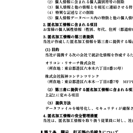
（2）個人情報に含まれる個人識別符号の削除
（3）個人情報と他の情報とを相互に連結させる符
（4）特異な記述などの削除
（5）個人情報データベース内の特徴と他の個人情
2. 匿名加工情報に含まれる項目
お客様の個人属性情報（性別、年代、住所（都道府
3. 匿名加工情報の第三者提供
当社が作成した匿名加工情報を第三者に提供する場
(1) 目的
当社が提携する次の会社で統計化情報を作成する
オリコン・リサーチ株式会社
（所在地：東京都港区六本木六丁目8番10号）
株式会社阪神コンテンツリンク
（所在地：東京都港区六本木一丁目8番7号 MFP
（2）第三者に提供する匿名加工情報に含まれる項
上記2.に定める項目
（3）提供方法
データファイルを暗号化し、セキュリティが確保
4. 匿名加工情報の安全管理措置
当社は、匿名加工情報を取り扱う従業員に対し、社
第７条 開示、訂正等の手続きについて