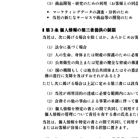
（3）商品開発・研究のための利用（お客様との同
マーケティングデータの調査・分析のため
当社の新たなサービスや商品等の開発のため
第３条 個人情報の第三者提供の制限
当社は、次に掲げる場合を除くほか、あらかじめお
（1）法令に基づく場合
（2）人の生命、身体または財産の保護のために必
（3）公衆衛生の向上または児童の健全な育成の推
（4）国の機関もしくは地方公共団体またはその委
務の遂行に支障を及ぼすおそれがあるとき
ただし次に掲げる場合は上記に定める第三者には該
（1）当社が利用目的の達成に必要な範囲内におい
（2）合併その他の事由による事業の承継に伴って
（3）個人情報を特定の者との間で共同して利用す
個人情報の管理について責任を有する者の氏名また
当社は、個人情報を特定の者との間で共同して利用
またはお客様が容易に知り得る状態に置きます。