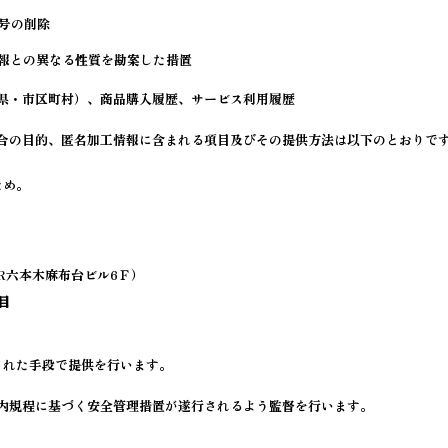
号の削除
報との異なる性質を勘案した措置
県・市区町村）、商品購入履歴、サービス利用履歴
合の目的、匿名加工情報に含まれる項目及びその提供方法は以下のとおりで
ため。
R六本木麻布台ビル6Ｆ）
目
された手段で提供を行います。
内規程に基づく安全管理措置が遂行されるよう監督を行います。