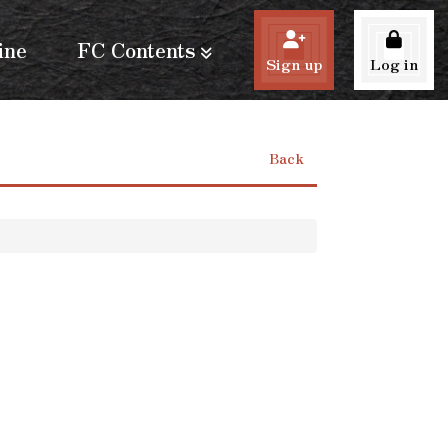
ine
FC Contents
Sign up
Log in
Back