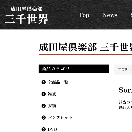
成田屋倶楽部
三千世界
Top
News
成田屋倶楽部 三千世界
商品カテゴリ
TOP
全商品一覧
Sorr
雑貨
該当の
衣類
恐れ入
パンフレット
DVD