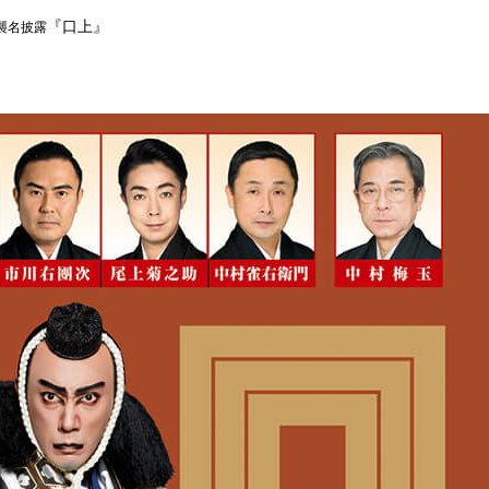
『口上』
襲名披露