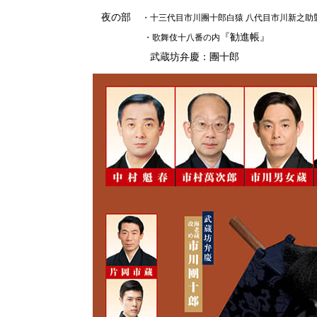
夜の部
・十三代目市川團十郎白猿
八代目市川新之助
『勧進帳』
・歌舞伎十八番の内
武蔵坊弁慶：團十郎