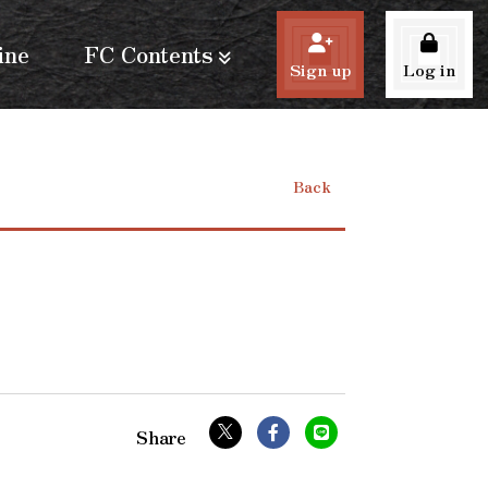
ine
FC Contents
Sign up
Log in
Back