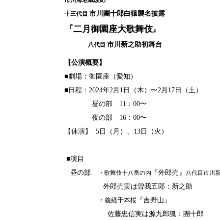
市川海老蔵改め
市川團十郎白猿襲名披露
十三代目
『二月御園座大歌舞伎
』
市川新之助初舞台
八代目
【公演概要】
■劇場：御園座（愛知）
■日程：2024年2月1
日（木）〜2月17日（土）
昼の部 11：00〜
夜の部 16：00〜
【休演】 5日（月）、13日（火）
■演目
昼の部
『外郎売』
・歌舞伎十八番の内
八代目市川
外郎売実は曽我五郎：新之助
・
義経千本桜
『吉野山』
佐藤忠信実は源九郎狐：團