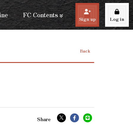
ine
FC Contents
Sign up
Log in
Back