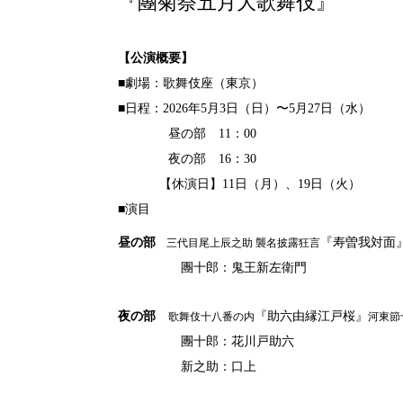
『團菊祭五月大歌舞伎』
【公演概要】
■劇場：歌舞伎座（東京）
■日程：2026年5月3
日（日）〜5月27日（水）
昼の部 11：00
夜の部 16：30
【休演日】11日（月）、19日（火）
■演目
昼の部
『寿曽我対面
三代目尾上辰之助 襲名披露狂言
團十郎：鬼王新左衛門
夜の部
『助六由縁江戸桜』
歌舞伎十八番の内
河東節
團十郎：花川戸助六
新之助：口上