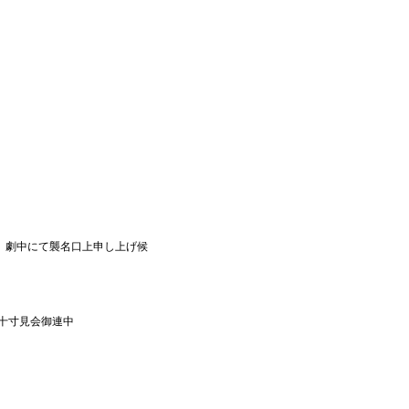
』
劇中にて襲名口上申し上げ候
十寸見会御連中