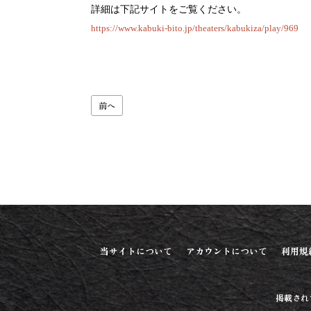
詳細は下記サイト
をご覧ください。
https://www.kabuki-bito.jp/theaters/kabukiza/play/969
前へ
当サイトについて
アカウントについて
利用規
掲載され